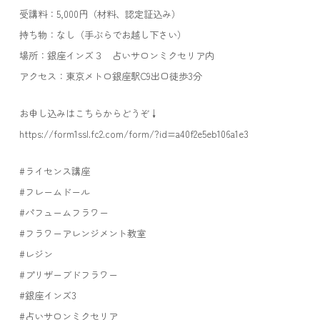
受講料：5,000円（材料、認定証込み）
持ち物：なし（手ぶらでお越し下さい）
場所：銀座インズ３ 占いサロンミクセリア内
アクセス：東京メトロ銀座駅C9出口徒歩3分
お申し込みはこちらからどうぞ↓
https://form1ssl.fc2.com/form/?id=a40f2e5eb106a1e3
#ライセンス講座
#フレームドール
#パフュームフラワー
#フラワーアレンジメント教室
#レジン
#プリザーブドフラワー
#銀座インズ3
#占いサロンミクセリア